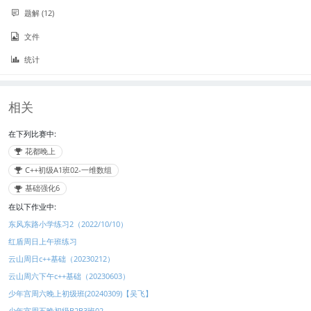
题解 (12)
文件
统计
相关
在下列比赛中:
花都晚上
C++初级A1班02-一维数组
基础强化6
在以下作业中:
东风东路小学练习2（2022/10/10）
红盾周日上午班练习
云山周日c++基础（20230212）
云山周六下午c++基础（20230603）
少年宫周六晚上初级班(20240309)【吴飞】
少年宫周五晚初级B2B3班02