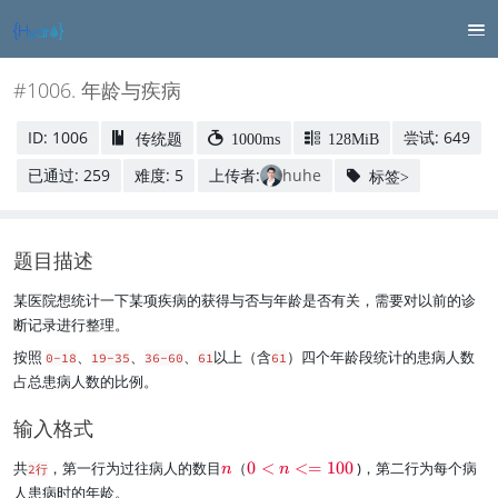
#1006. 年龄与疾病
ID: 1006
尝试: 649
传统题
1000ms
128MiB
已通过: 259
难度: 5
上传者:
huhe
标签>
题目描述
某医院想统计一下某项疾病的获得与否与年龄是否有关，需要对以前的诊
断记录进行整理。
按照
、
、
、
以上（含
）四个年龄段统计的患病人数
0-18
19-35
36-60
61
61
占总患病人数的比例。
输入格式
\
\
共
，第一行为过往病人的数目
（
0
<
<=
100
)，第二行为每个病
2行
n
n
r
r
人患病时的年龄。