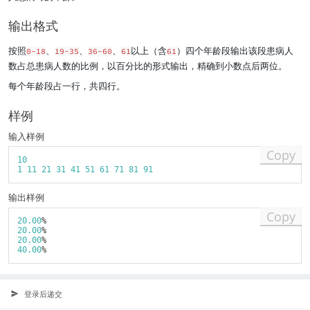
e
e
d
d
输出格式
{
{
n
0
按照
、
、
、
以上（含
）四个年龄段输出该段患病人
0-18
19-35
36-60
61
61
}
<
数占总患病人数的比例，以百分比的形式输出，精确到小数点后两位。
n
<
每个年龄段占一行，共四行。
=
1
样例
0
0
输入样例
}
Copy
10
1
11
21
31
41
51
61
71
81
91
输出样例
Copy
20.00
%
20.00
%
20.00
%
40.00
%
登录后递交