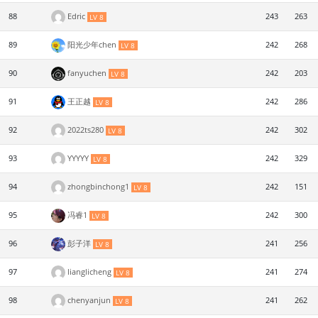
88
Edric
243
263
LV 8
89
阳光少年chen
242
268
LV 8
90
fanyuchen
242
203
LV 8
91
王正越
242
286
LV 8
92
2022ts280
242
302
LV 8
93
YYYYY
242
329
LV 8
94
zhongbinchong1
242
151
LV 8
95
冯睿1
242
300
LV 8
96
彭子洋
241
256
LV 8
97
lianglicheng
241
274
LV 8
98
chenyanjun
241
262
LV 8