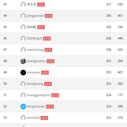
43
周文浩
257
435
LV 9
44
jiangjunwei
256
401
LV 9
45
谢铠帆
256
166
LV 9
46
2024sng35
256
440
LV 9
47
wanbofang
256
425
LV 9
48
zhangxuanju
255
269
LV 9
49
linsiyuan
255
407
LV 9
50
dongliyang
255
392
LV 9
51
huangguangrun
254
177
LV 9
52
zengzhiyuan
254
349
LV 9
53
whc0329
253
319
LV 9