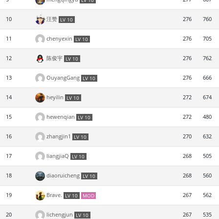
LV 10
10
汪赞
276
760
LV 10
11
chenyexin
276
705
LV 10
12
陈俊宇
276
762
LV 10
13
OuyangGang
276
666
LV 10
14
heyilin
272
674
LV 10
15
hewenqian
272
480
LV 10
16
zhangjin1
270
632
LV 10
17
liangjiaQ
268
505
LV 10
18
diaoruicheng
268
560
LV 10
19
Brave.
267
562
LV 10
MOD
20
lichengjun
267
535
LV 10