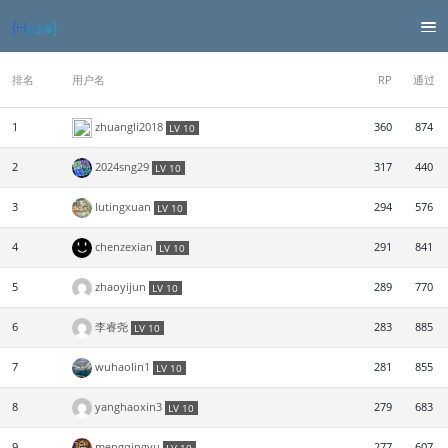
排名
用户名
RP
通过
1
zhuangli2018
360
874
LV 10
2
2024sng29
317
440
LV 10
3
lutingxuan
294
576
LV 10
4
chenzexian
291
841
LV 10
5
zhaoyijun
289
770
LV 10
6
李睿尧
283
885
LV 10
7
wuhaolin1
281
855
LV 10
8
yanghaoxin3
279
683
LV 10
9
mengqingyu
277
607