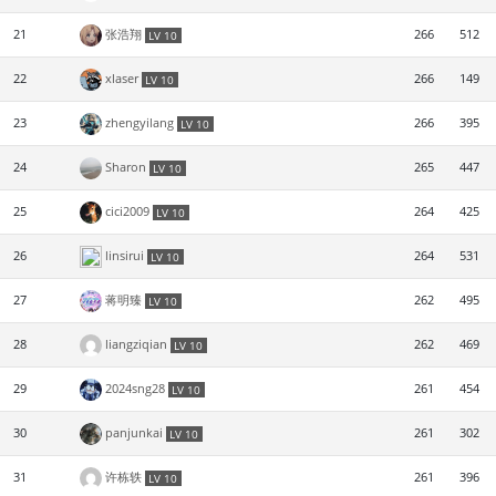
21
张浩翔
266
512
LV 10
22
xlaser
266
149
LV 10
23
zhengyilang
266
395
LV 10
24
Sharon
265
447
LV 10
25
cici2009
264
425
LV 10
26
linsirui
264
531
LV 10
27
蒋明臻
262
495
LV 10
28
liangziqian
262
469
LV 10
29
2024sng28
261
454
LV 10
30
panjunkai
261
302
LV 10
31
许栋轶
261
396
LV 10