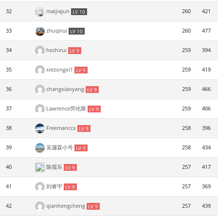
32
maijiajun
260
421
LV 10
33
zhuqirui
260
477
LV 10
34
hezhirui
259
394
LV 9
35
xiezongxi1
259
419
LV 9
36
changxiaoyang
259
466
LV 9
37
Lawrence劳伦斯
259
406
LV 9
38
Freemanccx
258
396
LV 9
39
吴灏霖小号
258
434
LV 9
40
陈儒乐
257
417
LV 9
41
刘睿宇
257
369
LV 9
42
qianhengcheng
257
439
LV 9