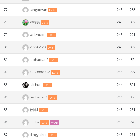
77
tangboyan
245
288
LV 8
78
邓梓昊
245
302
LV 8
79
weizhuoqi
245
291
LV 8
80
2022ts128
245
302
LV 8
81
luohaoran2
244
82
LV 8
82
13560001184
244
289
LV 8
83
leichuqi
244
301
LV 8
84
hechenen1
244
306
LV 8
85
孙洋1
243
261
LV 8
86
liuche
243
290
LV 8
MOD
87
dingyizhen
243
271
LV 8