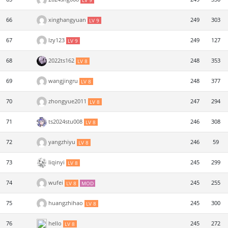
LV 9
66
xinghangyuan
249
303
LV 9
67
lzy123
249
127
LV 9
68
2022ts162
248
353
LV 8
69
wangjingru
248
377
LV 8
70
zhongyue2011
247
294
LV 8
71
ts2024stu008
246
308
LV 8
72
yangzhiyu
246
59
LV 8
73
liqinyi
245
299
LV 8
74
wufei
245
255
LV 8
MOD
75
huangzhihao
245
300
LV 8
76
hello
245
272
LV 8