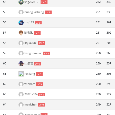
54
sng2025101
252
330
LV 9
55
huangjiasheng
251
336
LV 9
56
hzq123
251
161
LV 9
57
陈韦汛
251
302
LV 9
58
linjiaxun1
251
205
LV 9
59
kanghaoxuan
250
368
LV 9
60
slz莫言
250
337
LV 9
61
rexliang
250
305
LV 9
62
winham
250
296
LV 9
63
2022ts024
250
227
LV 9
64
mayichen
249
327
LV 9
65
2024sng008
249
330